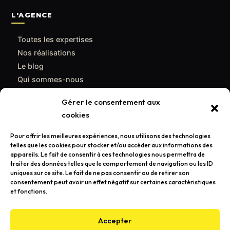
L'AGENCE
Toutes les expertises
Nos réalisations
Le blog
Qui sommes-nous
Contact
Gérer le consentement aux
cookies
CONTACT
Pour offrir les meilleures expériences, nous utilisons des technologies
support@poulpemedia.fr
telles que les cookies pour stocker et/ou accéder aux informations des
appareils. Le fait de consentir à ces technologies nous permettra de
07 62 01 54 84
traiter des données telles que le comportement de navigation ou les ID
uniques sur ce site. Le fait de ne pas consentir ou de retirer son
Bordeaux & Gironde — Caudéran
consentement peut avoir un effet négatif sur certaines caractéristiques
et fonctions.
Demander un devis gratuit →
Accepter