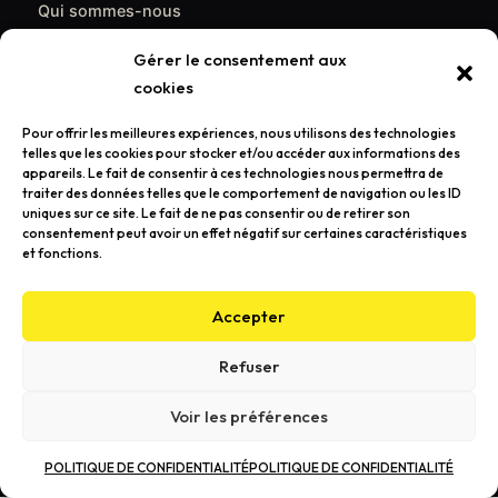
Qui sommes-nous
Contact
Gérer le consentement aux
cookies
CONTACT
Pour offrir les meilleures expériences, nous utilisons des technologies
support@poulpemedia.fr
telles que les cookies pour stocker et/ou accéder aux informations des
appareils. Le fait de consentir à ces technologies nous permettra de
07 62 01 54 84
traiter des données telles que le comportement de navigation ou les ID
uniques sur ce site. Le fait de ne pas consentir ou de retirer son
Bordeaux & Gironde — Caudéran
consentement peut avoir un effet négatif sur certaines caractéristiques
et fonctions.
Demander un devis gratuit →
Accepter
Refuser
© 2026 Poulpemedia — Agence de communication à Bordeaux
Voir les préférences
Mentions légales
Politique de confidentialité
Conçu avec passion à
Bordeaux
🐙
POLITIQUE DE CONFIDENTIALITÉ
POLITIQUE DE CONFIDENTIALITÉ