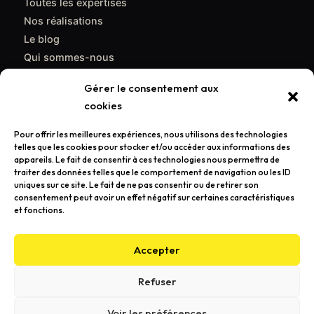
Toutes les expertises
Nos réalisations
Le blog
Qui sommes-nous
Contact
Gérer le consentement aux
cookies
CONTACT
Pour offrir les meilleures expériences, nous utilisons des technologies
support@poulpemedia.fr
telles que les cookies pour stocker et/ou accéder aux informations des
appareils. Le fait de consentir à ces technologies nous permettra de
07 62 01 54 84
traiter des données telles que le comportement de navigation ou les ID
uniques sur ce site. Le fait de ne pas consentir ou de retirer son
Bordeaux & Gironde — Caudéran
consentement peut avoir un effet négatif sur certaines caractéristiques
et fonctions.
Demander un devis gratuit →
Accepter
Refuser
© 2026 Poulpemedia — Agence de communication à Bordeaux
Voir les préférences