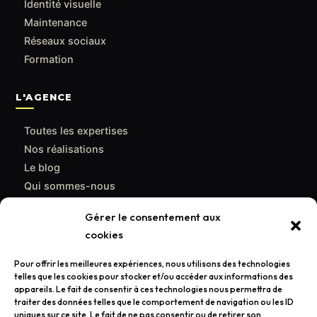
Identité visuelle
Maintenance
Réseaux sociaux
Formation
L'AGENCE
Toutes les expertises
Nos réalisations
Le blog
Qui sommes-nous
Contact
Gérer le consentement aux
cookies
CONTACT
Pour offrir les meilleures expériences, nous utilisons des technologies
support@poulpemedia.fr
telles que les cookies pour stocker et/ou accéder aux informations des
appareils. Le fait de consentir à ces technologies nous permettra de
07 62 01 54 84
traiter des données telles que le comportement de navigation ou les ID
uniques sur ce site. Le fait de ne pas consentir ou de retirer son