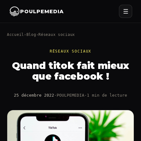
☰
POULPEMEDIA
Accueil
›
Blog
›
Réseaux sociaux
RÉSEAUX SOCIAUX
Quand titok fait mieux
que facebook !
25 décembre 2022
·
POULPEMEDIA
·
1 min de lecture