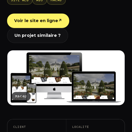
SITE WEB
ADS
MACAU
Voir le site en ligne
↗
Un projet similaire ?
MACAU
CLIENT
LOCALITÉ