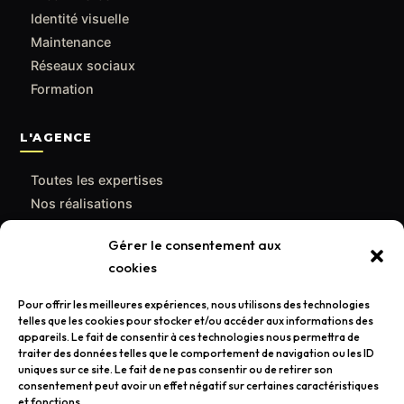
Identité visuelle
Maintenance
Réseaux sociaux
Formation
L'AGENCE
Toutes les expertises
Nos réalisations
Le blog
Gérer le consentement aux
Qui sommes-nous
cookies
Contact
Pour offrir les meilleures expériences, nous utilisons des technologies
telles que les cookies pour stocker et/ou accéder aux informations des
CONTACT
appareils. Le fait de consentir à ces technologies nous permettra de
traiter des données telles que le comportement de navigation ou les ID
contact@poulpemedia.fr
uniques sur ce site. Le fait de ne pas consentir ou de retirer son
consentement peut avoir un effet négatif sur certaines caractéristiques
07 62 01 54 84
et fonctions.