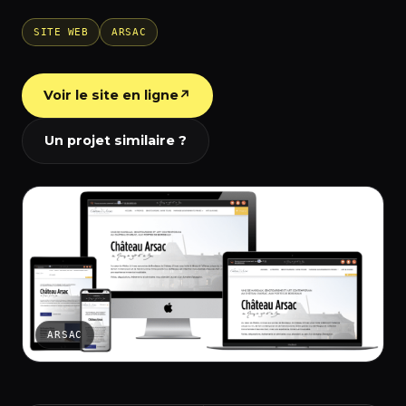
SITE WEB
ARSAC
Voir le site en ligne
↗
Un projet similaire ?
ARSAC