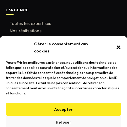
L'AGENCE
Toutes les expertises
Nos réalisations
Le blog
Gérer le consentement aux
Qui sommes-nous
cookies
Contact
Pour offrir les meilleures expériences, nous utilisons des technologies
telles que les cookies pour stocker et/ou accéder aux informations des
CONTACT
appareils. Le fait de consentir à ces technologies nous permettra de
traiter des données telles que le comportement de navigation ou les ID
contact@poulpemedia.fr
uniques sur ce site. Le fait de ne pas consentir ou de retirer son
consentement peut avoir un effet négatif sur certaines caractéristiques
07 62 01 54 84
et fonctions.
Bordeaux & Gironde — Caudéran
Accepter
Refuser