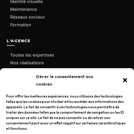
Identité visuelle
Maintenance
Réseaux sociaux
Formation
L'AGENCE
Toutes les expertises
Nos réalisations
Le blog
Gérer le consentement aux
Qui sommes-nous
cookies
Contact
Pour offrir les meilleures expériences, nous utilisons des technologies
telles que les cookies pour stocker et/ou accéder aux informations des
CONTACT
appareils. Le fait de consentir à ces technologies nous permettra de
traiter des données telles que le comportement de navigation ou les ID
contact@poulpemedia.fr
uniques sur ce site. Le fait de ne pas consentir ou de retirer son
consentement peut avoir un effet négatif sur certaines caractéristiques
07 62 01 54 84
et fonctions.