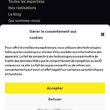
Toutes les expertises
Nos réalisations
Le blog
Qui sommes-nous
Contact
Gérer le consentement aux
cookies
CONTACT
Pour offrir les meilleures expériences, nous utilisons des technologies
support@poulpemedia.fr
telles que les cookies pour stocker et/ou accéder aux informations des
appareils. Le fait de consentir à ces technologies nous permettra de
07 62 01 54 84
traiter des données telles que le comportement de navigation ou les ID
uniques sur ce site. Le fait de ne pas consentir ou de retirer son
Bordeaux & Gironde — Caudéran
consentement peut avoir un effet négatif sur certaines caractéristiques
et fonctions.
Demander un devis gratuit →
Accepter
Refuser
© 2026 Poulpemedia — Agence de communication à Bordeaux