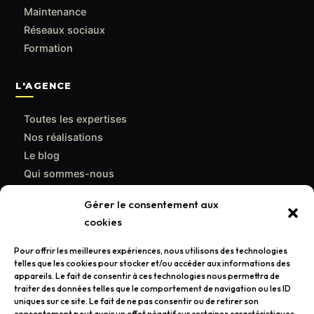
Maintenance
Réseaux sociaux
Formation
L'AGENCE
Toutes les expertises
Nos réalisations
Le blog
Qui sommes-nous
Contact
Gérer le consentement aux
cookies
CONTACT
Pour offrir les meilleures expériences, nous utilisons des technologies
support@poulpemedia.fr
telles que les cookies pour stocker et/ou accéder aux informations des
appareils. Le fait de consentir à ces technologies nous permettra de
07 62 01 54 84
traiter des données telles que le comportement de navigation ou les ID
uniques sur ce site. Le fait de ne pas consentir ou de retirer son
Bordeaux & Gironde — Caudéran
consentement peut avoir un effet négatif sur certaines caractéristiques