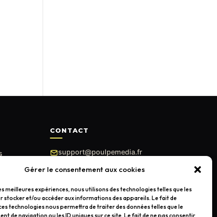
CONTACT
support@poulpemedia.fr
s
07 62 01 54 84
Gérer le consentement aux cookies
Bordeaux & Gironde —
les meilleures expériences, nous utilisons des technologies telles que les
Caudéran
 stocker et/ou accéder aux informations des appareils. Le fait de
ces technologies nous permettra de traiter des données telles que le
 de navigation ou les ID uniques sur ce site. Le fait de ne pas consentir