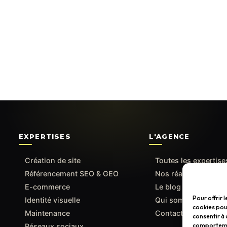
EXPERTISES
L'AGENCE
Création de site
Toutes les expertise
Référencement SEO & GEO
Nos réalisations
E-commerce
Le blog
Pour offrir 
Identité visuelle
Qui sommes-nous
cookies pour
Maintenance
Contact
consentir à 
comportement
Réseaux sociaux