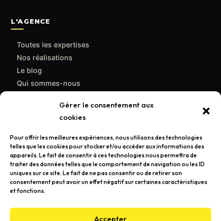
L'AGENCE
Toutes les expertises
Nos réalisations
Le blog
Qui sommes-nous
Contact
Gérer le consentement aux
cookies
CONTACT
Pour offrir les meilleures expériences, nous utilisons des technologies
support@poulpemedia.fr
telles que les cookies pour stocker et/ou accéder aux informations des
appareils. Le fait de consentir à ces technologies nous permettra de
07 62 01 54 84
traiter des données telles que le comportement de navigation ou les ID
uniques sur ce site. Le fait de ne pas consentir ou de retirer son
Bordeaux & Gironde — Caudéran
consentement peut avoir un effet négatif sur certaines caractéristiques
et fonctions.
Demander un devis gratuit →
Accepter